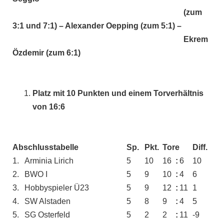
______________________________________
(zum
3:1 und 7:1) – Alexander Oepping (zum 5:1) –
______________________________________
Ekrem
Özdemir (zum 6:1)
Platz mit 10 Punkten und einem Torverhältnis
von 16:6
Abschlusstabelle
Sp.
Pkt.
Tore
Diff.
1.
Arminia Lirich
5
10
16
:
6
10
2.
BWO I
5
9
10
:
4
6
3.
Hobbyspieler Ü23
5
9
12
:
11
1
4.
SW Alstaden
5
8
9
:
4
5
5.
SG Osterfeld
5
2
2
:
11
-9