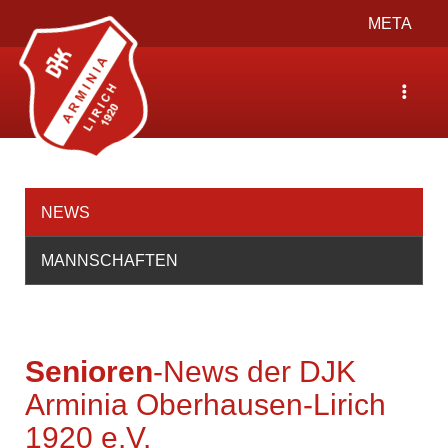
Toggle
META
navigation
Toggle
navigat
NEWS
MANNSCHAFTEN
Senioren
-News der DJK
Arminia Oberhausen-Lirich
1920 e.V.