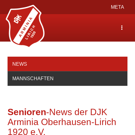
Toggle
META
navigation
Toggle
navigat
NEWS
MANNSCHAFTEN
Senioren
-News der DJK
Arminia Oberhausen-Lirich
1920 e.V.