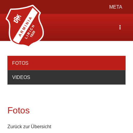
Toggle
META
navigation
Toggle
navigat
FOTOS
VIDEOS
Fotos
Zurück zur Übersicht