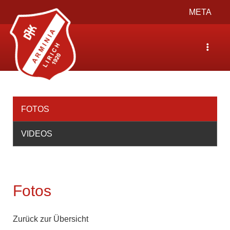
Toggle
META
navigation
Toggle
navigat
FOTOS
VIDEOS
Fotos
Zurück zur Übersicht