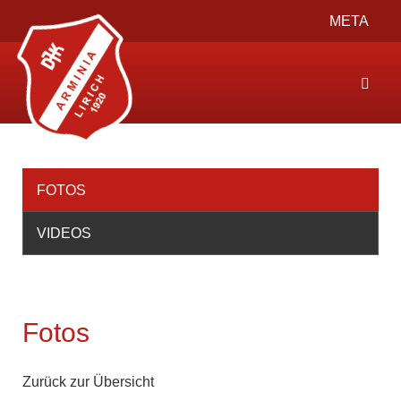
Toggle
META
navigation
Toggl
naviga
FOTOS
VIDEOS
Fotos
Zurück zur Übersicht