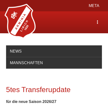
Toggle
META
navigation
Toggle
navigat
NEWS
MANNSCHAFTEN
5tes Transferupdate
für die neue Saison 2026/27